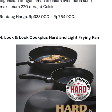
digunakan dengan aman di dalam oven pada suhu
maksimum 220 derajat Celsius.
Rentang Harga: Rp333.000 - Rp764.900.
4. Lock & Lock Cookplus Hard and Light Frying Pan