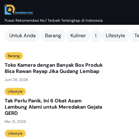
Pusat Rekomendasi No.1 Terbaik Terlengkap di Indonesia
Untuk Anda
Barang
Kuliner
l
Lifestyle
T
Barang
Toko Kamera dengan Banyak Box Produk
Bisa Rawan Rayap Jika Gudang Lembap
Juni 29, 2026
Lifestyle
Tak Perlu Panik, Ini 6 Obat Asam
Lambung Alami untuk Meredakan Gejala
GERD
Mei 31, 2026
Lifestyle