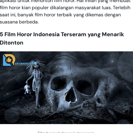
aplikasi untuk menonton film horor. Hal inilah yang membuat
film horor kian populer dikalangan masyarakat luas. Terlebih
saat ini, banyak film horor terbaik yang dikemas dengan
suasana berbeda.
5 Film Horor Indonesia Terseram yang Menarik
Ditonton