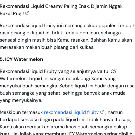
Rekomendasi Liquid Creamy Paling Enak, Dijamin Nggak
Bakal Rugi!
Rekomendasi liquid fruity ini memang cukup populer. Terlebi
rasa pisang di liquid ini tidak terlalu dominan, sehingga
sensasi dingin masih bisa Kamu rasakan. Bahkan Kamu akan
merasakan makan buah pisang dari kulkas.
5. ICY Watermelon
Rekomendasi liquid Fruity yang selanjutnya yaitu ICY
Watermelon. Liquid ini sangat cocok bagi Kamu yang
menyukai buah semangka. Sebab liquid ini hadir dengan rasa
buah semangka yang sehat, sehingga banyak anak muda
yang menyukainya.
Meskipun termasuk
rekomendasi liquid fruity
, namun
terdapat sensasi dingin pada liquid ini. Tidak hanya itu saja,
Kamu akan merasakan aroma khas buah semangka cukup
kuat. Hal inilah yang membuat ICY Watermelon sering dipilih