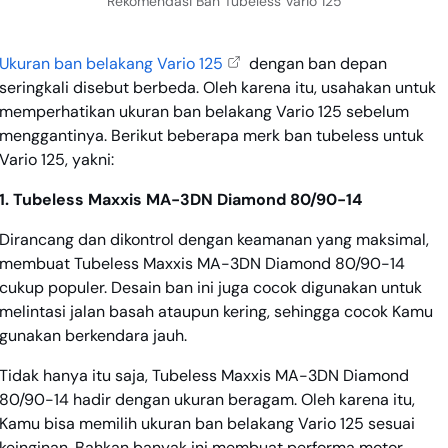
Rekomendasi Ban Tubeless Vario 125
Ukuran ban belakang Vario 125
dengan ban depan
seringkali disebut berbeda. Oleh karena itu, usahakan untuk
memperhatikan ukuran ban belakang Vario 125 sebelum
menggantinya. Berikut beberapa merk ban tubeless untuk
Vario 125, yakni:
1. Tubeless Maxxis MA-3DN Diamond 80/90-14
Dirancang dan dikontrol dengan keamanan yang maksimal,
membuat Tubeless Maxxis MA-3DN Diamond 80/90-14
cukup populer. Desain ban ini juga cocok digunakan untuk
melintasi jalan basah ataupun kering, sehingga cocok Kamu
gunakan berkendara jauh.
Tidak hanya itu saja, Tubeless Maxxis MA-3DN Diamond
80/90-14 hadir dengan ukuran beragam. Oleh karena itu,
Kamu bisa memilih ukuran ban belakang Vario 125 sesuai
keinginan. Bahkan banyak ini membuat performa motor