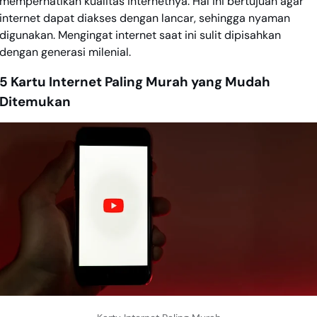
memperhatikan kualitas internetnya. Hal ini bertujuan agar
internet dapat diakses dengan lancar, sehingga nyaman
digunakan. Mengingat internet saat ini sulit dipisahkan
dengan generasi milenial.
5 Kartu Internet Paling Murah yang Mudah
Ditemukan